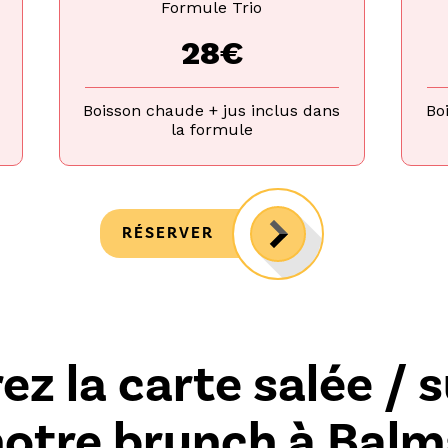
Formule Trio
28€
Boisson chaude + jus inclus dans
Bo
la formule
RÉSERVER
z la carte salée / 
notre brunch à Balm