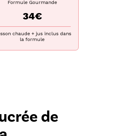
Formule Gourmande
34€
isson chaude + jus inclus dans
la formule
sucrée de
a