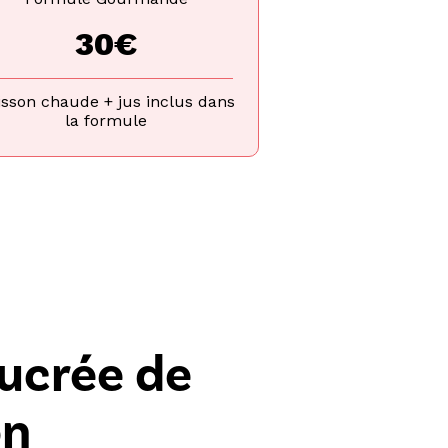
30€
isson chaude + jus inclus dans
la formule
sucrée de
on