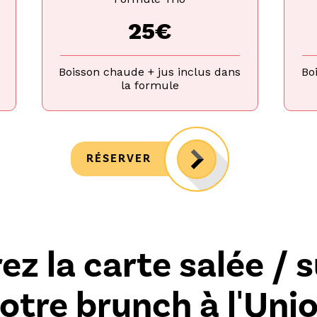
25€
Boisson chaude + jus inclus dans
Bo
la formule
RÉSERVER
z la carte salée / 
otre brunch à l'Uni