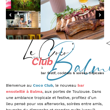
Balm
Le Coco :
Club
ton
à
bar festif, cocktails & soirées tropicales
Bienvenue au
Coco Club
, le nouveau
bar
ensoleillé à Balma
, aux portes de Toulouse. Dans
une ambiance tropicale et festive, profitez d’un
lieu pensé pour vos afterworks, soirées entre amis,
brunchs du dimanche et grandes nuits jusqu’à