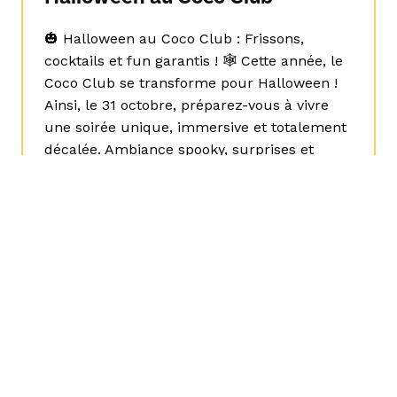
🎃 Halloween au Coco Club : Frissons,
cocktails et fun garantis ! 🕸️ Cette année, le
Coco Club se transforme pour Halloween !
Ainsi, le 31 octobre, préparez-vous à vivre
une soirée unique, immersive et totalement
décalée. Ambiance spooky, surprises et
bonne humeur seront au rendez-vous ! 🕷️
Décoration spéciale HalloweenDès l’entrée,
plongez dans un […]
Lire l'article