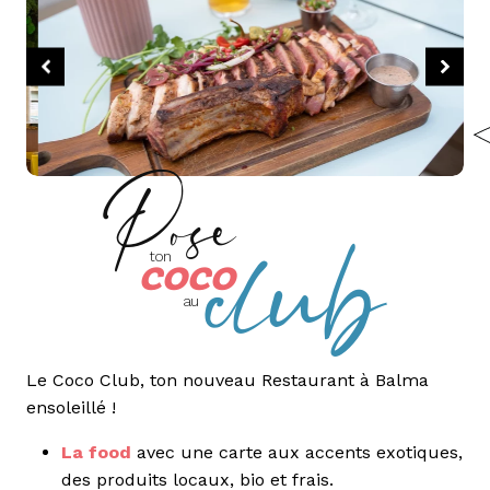
club
Pose
coco
ton
au
Le Coco Club, ton nouveau Restaurant à Balma
ensoleillé !
La food
avec une carte aux accents exotiques,
des produits locaux, bio et frais.