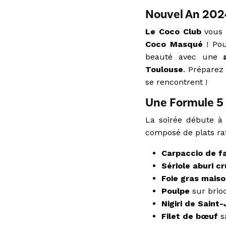
Nouvel An 2024
Le Coco Club
vous 
Coco Masqué
! Pou
beauté avec une
Toulouse
. Préparez
se rencontrent !
Une Formule 5 
La soirée débute à
composé de plats raf
Carpaccio de f
Sériole aburi c
Foie gras mais
Poulpe
sur brio
Nigiri de Saint
Filet de bœuf
sa