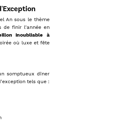
d'Exception
vel An sous le thème
de finir l'année en
eillon inoubliable à
irée où luxe et fête
d'un somptueux dîner
'exception tels que :
n