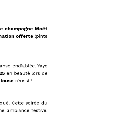
 de champagne Moët
ation offerte
(pinte
anse endiablée. Yayo
25
en beauté lors de
ulouse
réussi !
qué. Cette soirée du
ne ambiance festive.