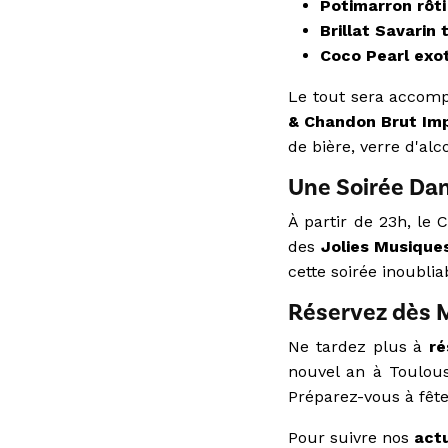
Potimarron rôti 
Brillat Savarin
Coco Pearl exo
Le tout sera accom
& Chandon Brut Imp
de bière, verre d'al
Une Soirée Dan
À partir de 23h, le
des
Jolies Musique
cette soirée inoubli
Réservez dès 
Ne tardez plus à
ré
nouvel an à Toulous
Préparez-vous à fête
Pour suivre nos
actu