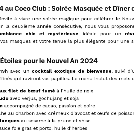
 au Coco Club : Soirée Masquée et Dîner 
invite à vivre une soirée magique pour célébrer le Nou
r la deuxième année consécutive, nous vous proposons 
ambiance chic et mystérieuse
, idéale pour un
rév
 vos masques et votre tenue la plus élégante pour une so
Étoiles pour le Nouvel An 2024
 19h avec un
cocktail
exotique de bienvenue
, suivi 
finés qui raviront vos papilles. Le menu inclut des mets d
aux filet de bœuf fumé
à l'huile de noix
rudo
avec verjus, gochujang et soja
on
accompagné de cacao, passion et poire
che au charbon avec crémeux d'avocat et œufs de poisso
-Jacques
au sésame à la prune et shiso
uce foie gras et porto, huile d'herbes