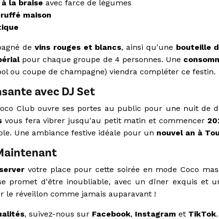
à la braise
avec farce de légumes
 truffé maison
tique
pagné de
vins rouges et blancs
, ainsi qu'une
bouteille
érial
pour chaque groupe de 4 personnes. Une
consomm
cool ou coupe de champagne) viendra compléter ce festin.
sante avec DJ Set
 Coco Club ouvre ses portes au public pour une nuit de d
s
vous fera vibrer jusqu'au petit matin et commencer
20
able. Une ambiance festive idéale pour un
nouvel an à To
Maintenant
server
votre place pour cette soirée en mode Coco mas
e promet d'être inoubliable, avec un dîner exquis et u
r le réveillon comme jamais auparavant !
alités
, suivez-nous sur
Facebook
,
Instagram
et
TikTok
.