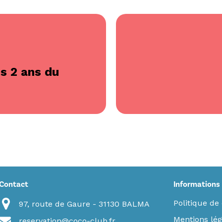
es 2 ans du
Contact
Informations
Politique de 
97, route de Gaure - 31130 BALMA
Mentions lég
reservation@coco-club.fr