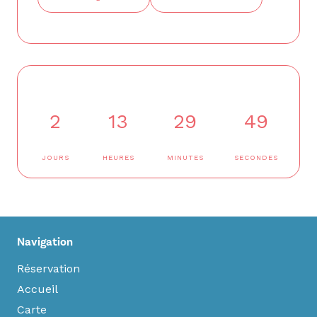
2
13
29
48
JOURS
HEURES
MINUTES
SECONDES
Navigation
Réservation
Accueil
Carte