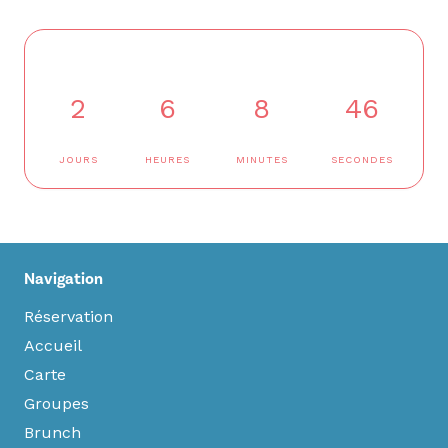
2
6
8
45
JOURS
HEURES
MINUTES
SECONDES
Navigation
Réservation
Accueil
Carte
Groupes
Brunch