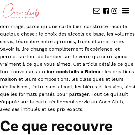
Devant une carte de cocktails, la plupart des gens
commandent ce qu’ils connaissent déjà. Un mojito, un
spritz, et la soirée démarre sans surprise. C’est
dommage, parce qu’une carte bien construite raconte
quelque chose : le choix des alcools de base, les volumes
servis, l’équilibre entre agrumes, fruits et amertume.
Savoir la lire change complètement l’expérience, et
permet surtout de tomber sur le verre qui correspond
vraiment à ce que vous aimez. Cet article détaille ce que
l’on trouve dans un
bar cocktails à Balma
: les créations
maison et leurs compositions, les classiques et leurs
déclinaisons, l’offre sans alcool, les bières et les vins, ainsi
que les formats pensés pour partager. Tout ce qui suit
s’appuie sur la carte réellement servie au Coco Club,
avec ses intitulés et ses prix exacts.
Ce que recouvre