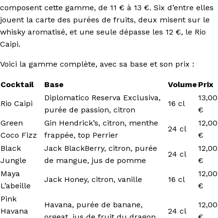
composent cette gamme, de 11 € à 13 €. Six d’entre elles
jouent la carte des purées de fruits, deux misent sur le
whisky aromatisé, et une seule dépasse les 12 €, le Rio
Caipi.
Voici la gamme complète, avec sa base et son prix :
Cocktail
Base
Volume
Prix
Diplomatico Reserva Exclusiva,
13,00
Rio Caipi
16 cl
purée de passion, citron
€
Green
Gin Hendrick’s, citron, menthe
12,00
24 cl
Coco Fizz
frappée, top Perrier
€
Black
Jack BlackBerry, citron, purée
12,00
24 cl
Jungle
de mangue, jus de pomme
€
Maya
12,00
Jack Honey, citron, vanille
16 cl
L’abeille
€
Pink
Havana, purée de banane,
12,00
Havana
24 cl
orgeat, jus de fruit du dragon
€