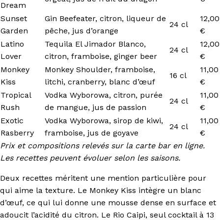
Dream
Sunset
Gin Beefeater, citron, liqueur de
12,00
24 cl
Garden
pêche, jus d’orange
€
Latino
Tequila El Jimador Blanco,
12,00
24 cl
Lover
citron, framboise, ginger beer
€
Monkey
Monkey Shoulder, framboise,
11,00
16 cl
Kiss
litchi, cranberry, blanc d’œuf
€
Tropical
Vodka Wyborowa, citron, purée
11,00
24 cl
Rush
de mangue, jus de passion
€
Exotic
Vodka Wyborowa, sirop de kiwi,
11,00
24 cl
Rasberry
framboise, jus de goyave
€
Prix et compositions relevés sur la carte bar en ligne.
Les recettes peuvent évoluer selon les saisons.
Deux recettes méritent une mention particulière pour
qui aime la texture. Le Monkey Kiss intègre un blanc
d’œuf, ce qui lui donne une mousse dense en surface et
adoucit l’acidité du citron. Le Rio Caipi, seul cocktail à 13