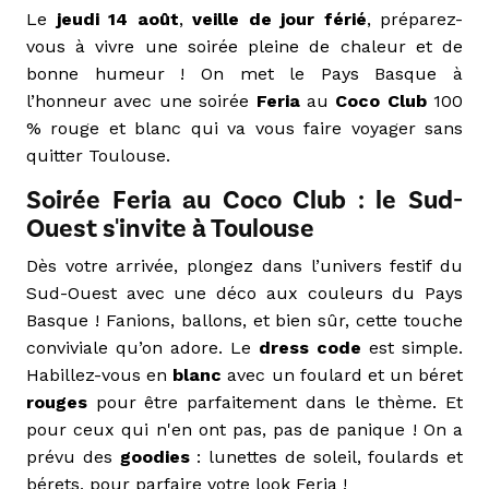
Le
jeudi 14 août
,
veille de jour férié
, préparez-
vous à vivre une soirée pleine de chaleur et de
bonne humeur ! On met le Pays Basque à
l’honneur avec une soirée
Feria
au
Coco Club
100
% rouge et blanc qui va vous faire voyager sans
quitter Toulouse.
Soirée Feria au Coco Club : le Sud-
Ouest s'invite à Toulouse
Dès votre arrivée, plongez dans l’univers festif du
Sud-Ouest avec une déco aux couleurs du Pays
Basque ! Fanions, ballons, et bien sûr, cette touche
conviviale qu’on adore. Le
dress code
est simple.
Habillez-vous en
blanc
avec un foulard et un béret
rouges
pour être parfaitement dans le thème. Et
pour ceux qui n'en ont pas, pas de panique ! On a
prévu des
goodies
: lunettes de soleil, foulards et
bérets, pour parfaire votre look Feria !